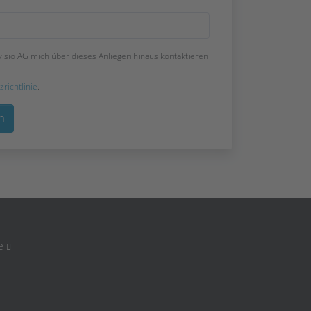
visio AG mich über dieses Anliegen hinaus kontaktieren
richtlinie
.
e