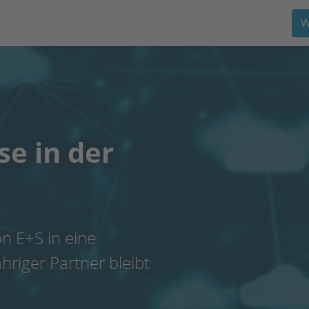
W
se in der
n E+S in eine
ähriger Partner bleibt