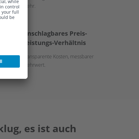
mehr.
Unschlagbares Preis-
Leistungs-Verhältnis
Transparente Kosten, messbarer
Mehrwert.
lug, es ist auch