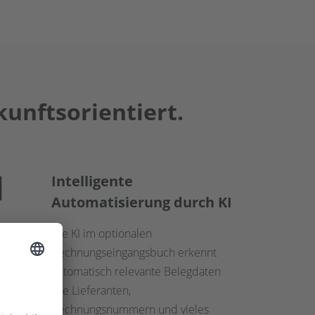
kunftsorientiert.
Intelligente
Automatisierung durch KI
Die KI im optionalen
Rechnungseingangsbuch erkennt
automatisch relevante Belegdaten
wie Lieferanten,
Rechnungsnummern und vieles