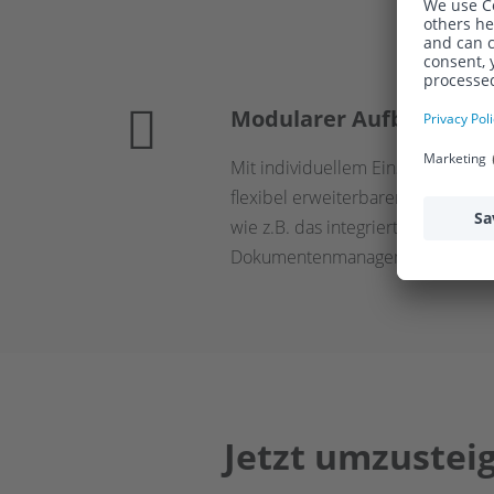
Modularer Aufbau
Mit individuellem Einstieg und
flexibel erweiterbaren Funktione
wie z.B. das integrierte
Dokumentenmanagement-System
Jetzt umzusteig