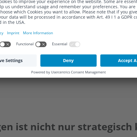
Verlässliche
Schnittstellen
n
Nahtlose Anbindung an bestehende
Systeme (z. B. KIS, DATEV, HR) sorgt
.
für Stabilität und Kontinuität.
en ist nicht nur strategisch k